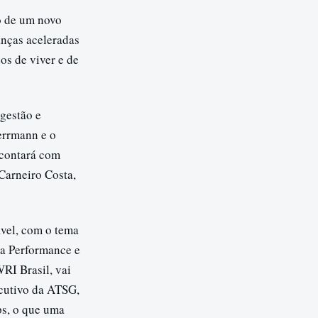
io de um novo
anças aceleradas
os de viver e de
 gestão e
Herrmann e o
 contará com
Carneiro Costa,
ável, com o tema
ta Performance e
RI Brasil, vai
ecutivo da ATSG,
ps, o que uma