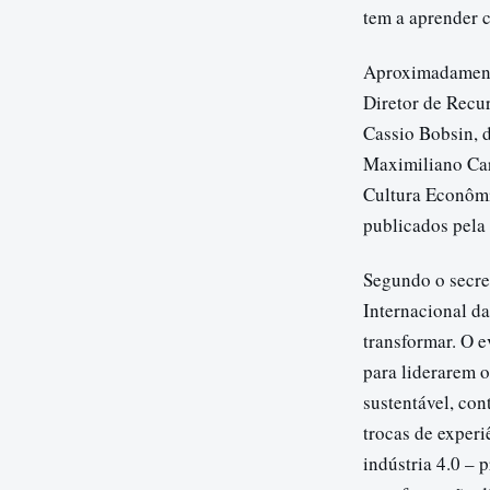
tem a aprender c
Aproximadamente
Diretor de Recu
Cassio Bobsin, d
Maximiliano Car
Cultura Econômi
publicados pela 
Segundo o secre
Internacional d
transformar. O e
para liderarem o
sustentável, co
trocas de exper
indústria 4.0 –