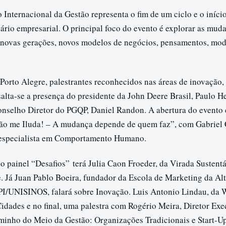
Internacional da Gestão representa o fim de um ciclo e o iníc
rio empresarial. O principal foco do evento é explorar as mud
e novas gerações, novos modelos de negócios, pensamentos, mod
 Porto Alegre, palestrantes reconhecidos nas áreas de inovação,
salta-se a presença do presidente da John Deere Brasil, Paulo 
onselho Diretor do PGQP, Daniel Randon. A abertura do evento
ão me Iluda! – A mudança depende de quem faz”, com Gabriel 
e especialista em Comportamento Humano.
o painel “Desafios” terá Julia Caon Froeder, da Virada Sustent
e. Já Juan Pablo Boeira, fundador da Escola de Marketing da Al
/UNISINOS, falará sobre Inovação. Luis Antonio Lindau, da W
Cidades e no final, uma palestra com Rogério Meira, Diretor Ex
inho do Meio da Gestão: Organizações Tradicionais e Start-U