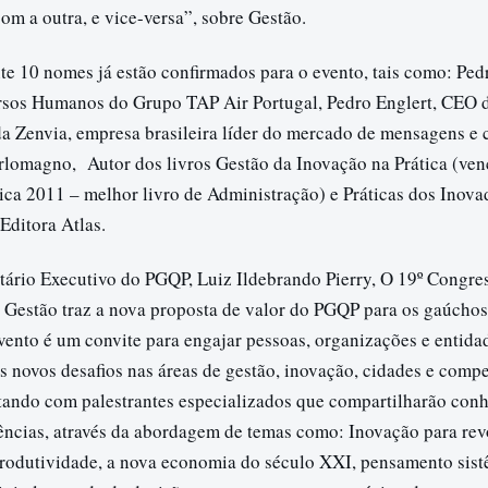
om a outra, e vice-versa”, sobre Gestão.
 10 nomes já estão confirmados para o evento, tais como: Pe
rsos Humanos do Grupo TAP Air Portugal, Pedro Englert, CEO d
a Zenvia, empresa brasileira líder do mercado de mensagens e 
lomagno, Autor dos livros Gestão da Inovação na Prática (ven
ca 2011 – melhor livro de Administração) e Práticas dos Inova
Editora Atlas.
tário Executivo do PGQP, Luiz Ildebrando Pierry, O 19º Congre
a Gestão traz a nova proposta de valor do PGQP para os gaúchos
vento é um convite para engajar pessoas, organizações e entida
s novos desafios nas áreas de gestão, inovação, cidades e compe
ntando com palestrantes especializados que compartilharão con
iências, através da abordagem de temas como: Inovação para rev
 produtividade, a nova economia do século XXI, pensamento sist