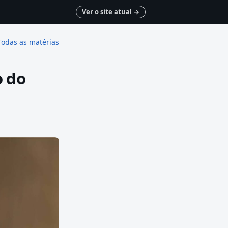
Ver o site atual
→
Todas as matérias
o do