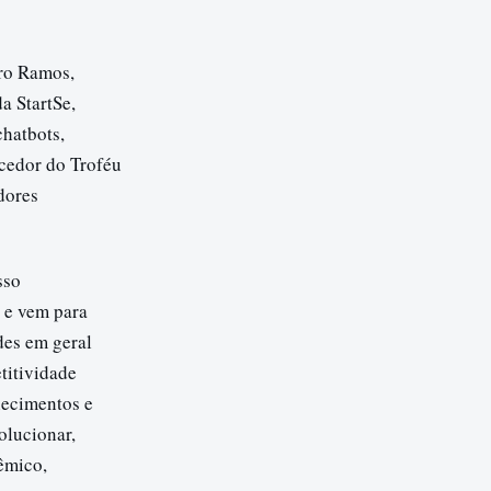
dro Ramos,
a StartSe,
chatbots,
cedor do Troféu
dores
sso
 e vem para
des em geral
titividade
hecimentos e
olucionar,
êmico,