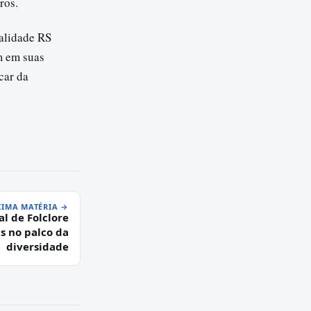
ros.
ualidade RS
m em suas
car da
IMA MATÉRIA →
al de Folclore
s no palco da
diversidade