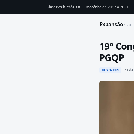
Acervo histórico
·
matérias de 2017 a 2021
Expansão
· ac
19º Con
PGQP
23 de 
BUSINESS