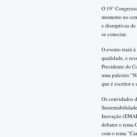
O 19° Congresso 
momento no cená
e disruptivas d
se conectar.
O evento trará à
qualidade, e res
Presidente do C
uma palestra “N
que é escritor 
Os convidados d
Sustentabilidad
Inovação (EMAPI
debater o tema 
com o tema “Cam