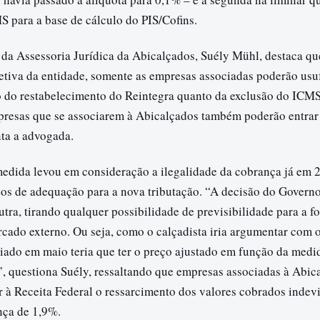
S para a base de cálculo do PIS/Cofins.
da Assessoria Jurídica da Abicalçados, Suély Mühl, destaca qu
etiva da entidade, somente as empresas associadas poderão usu
to do restabelecimento do Reintegra quanto da exclusão do ICMS
presas que se associarem à Abicalçados também poderão entrar
nta a advogada.
medida levou em consideração a ilegalidade da cobrança já em 
zos de adequação para a nova tributação. “A decisão do Govern
tra, tirando qualquer possibilidade de previsibilidade para a 
rcado externo. Ou seja, como o calçadista iria argumentar com 
iado em maio teria que ter o preço ajustado em função da medi
, questiona Suély, ressaltando que empresas associadas à Abic
ar à Receita Federal o ressarcimento dos valores cobrados inde
nça de 1,9%.