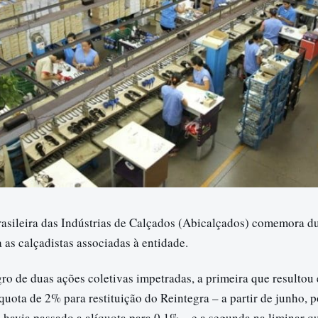
asileira das Indústrias de Calçados (Abicalçados) comemora du
 as calçadistas associadas à entidade.
ro de duas ações coletivas impetradas, a primeira que resultou
íquota de 2% para restituição do Reintegra – a partir de junho, p
havia passado a alíquota para 0,1% – e a segunda na liminar q