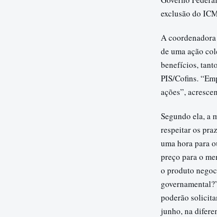
exclusão do ICM
A coordenadora 
de uma ação col
benefícios, tan
PIS/Cofins. “Em
ações”, acresce
Segundo ela, a 
respeitar os pra
uma hora para ou
preço para o me
o produto negoc
governamental?”
poderão solicit
junho, na difere