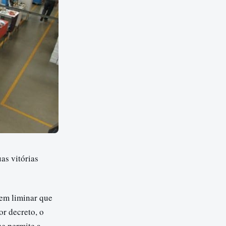
as vitórias
 em liminar que
or decreto, o
ue permite a