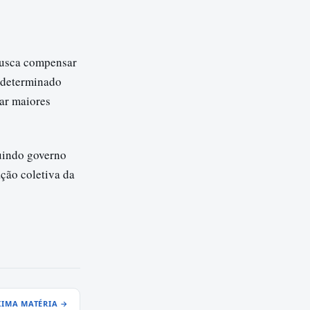
busca compensar
m determinado
iar maiores
nuindo governo
ação coletiva da
IMA MATÉRIA →