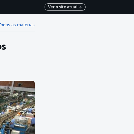
Ver o site atual
→
Todas as matérias
os