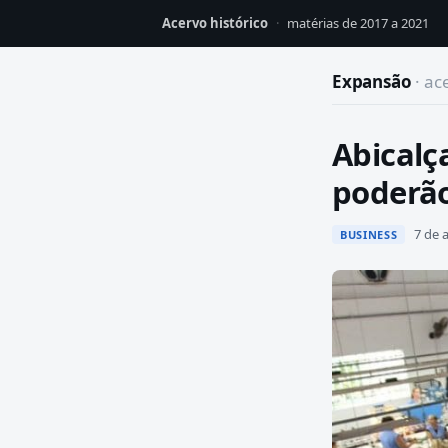
Acervo histórico
·
matérias de 2017 a 2021
Expansão
· ac
Abicalç
poderão
7 de 
BUSINESS