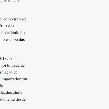
e, como trata-se
fruir dos
 do cálculo do
 no escopo das
2018, sem
o foi tomada de
formação de
o importador que
da
alçados ainda
vidamente desde