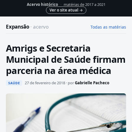
Acervo histórico
·
matérias de 2017 a 2021
Ver o site atual
→
Expansão
· acervo
Todas as matérias
Amrigs e Secretaria
Municipal de Saúde firmam
parceria na área médica
27 de fevereiro de 2018 · por
Gabrielle Pacheco
SAÚDE