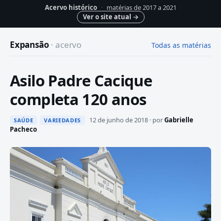
Acervo histórico
·
matérias de 2017 a 2021
Ver o site atual
→
Expansão
· acervo
Todas as matérias
Asilo Padre Cacique
completa 120 anos
12 de junho de 2018 · por
Gabrielle
SAÚDE
VARIEDADES
Pacheco