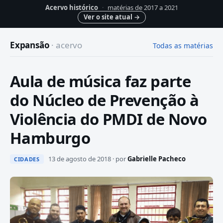
Acervo histórico
·
matérias de 2017 a 2021
Ver o site atual
→
Expansão
· acervo
Todas as matérias
Aula de música faz parte
do Núcleo de Prevenção à
Violência do PMDI de Novo
Hamburgo
13 de agosto de 2018 · por
Gabrielle Pacheco
CIDADES