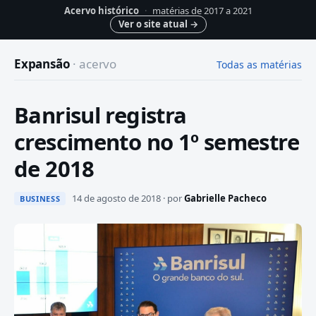
Acervo histórico
·
matérias de 2017 a 2021
Ver o site atual
→
Expansão
· acervo
Todas as matérias
Banrisul registra
crescimento no 1º semestre
de 2018
14 de agosto de 2018 · por
Gabrielle Pacheco
BUSINESS