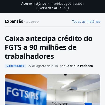
Acervo histórico
·
matérias de 2017 a 2021
Ver o site atual
→
Expansão
· acervo
Todas as matérias
Caixa antecipa crédito do
FGTS a 90 milhões de
trabalhadores
27 de agosto de 2018 · por
Gabrielle Pacheco
VARIEDADES