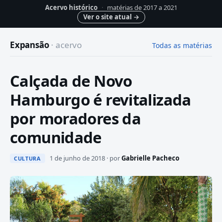
Acervo histórico
·
matérias de 2017 a 2021
Ver o site atual
→
Expansão
· acervo
Todas as matérias
Calçada de Novo
Hamburgo é revitalizada
por moradores da
comunidade
1 de junho de 2018 · por
Gabrielle Pacheco
CULTURA