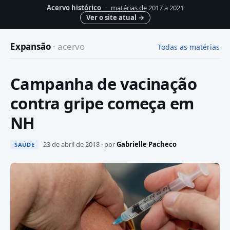
Acervo histórico
·
matérias de 2017 a 2021
Ver o site atual
→
Expansão
· acervo
Todas as matérias
Campanha de vacinação
contra gripe começa em
NH
23 de abril de 2018 · por
Gabrielle Pacheco
SAÚDE