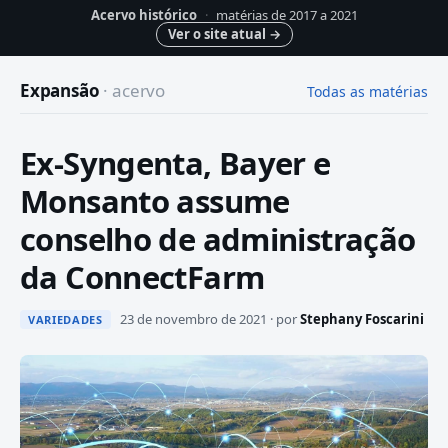
Acervo histórico
·
matérias de 2017 a 2021
Ver o site atual
→
Expansão
· acervo
Todas as matérias
Ex-Syngenta, Bayer e
Monsanto assume
conselho de administração
da ConnectFarm
23 de novembro de 2021 · por
Stephany Foscarini
VARIEDADES