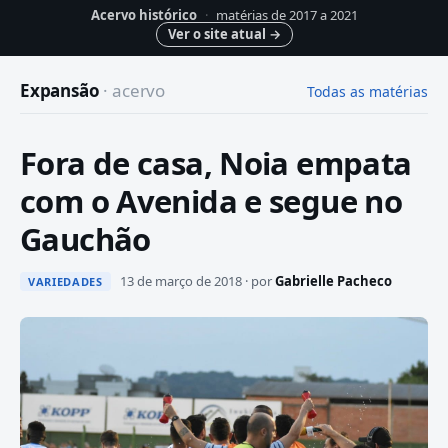
Acervo histórico
·
matérias de 2017 a 2021
Ver o site atual
→
Expansão
· acervo
Todas as matérias
Fora de casa, Noia empata
com o Avenida e segue no
Gauchão
13 de março de 2018 · por
Gabrielle Pacheco
VARIEDADES