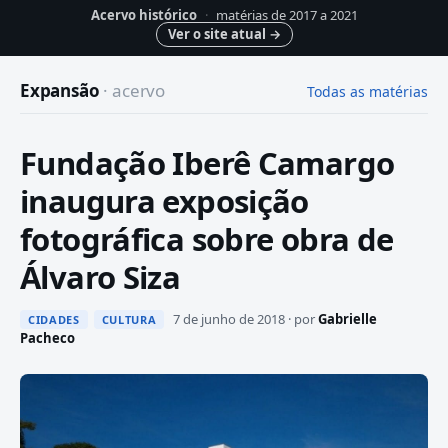
Acervo histórico
·
matérias de 2017 a 2021
Ver o site atual
→
Expansão
· acervo
Todas as matérias
Fundação Iberê Camargo
inaugura exposição
fotográfica sobre obra de
Álvaro Siza
7 de junho de 2018 · por
Gabrielle
CIDADES
CULTURA
Pacheco