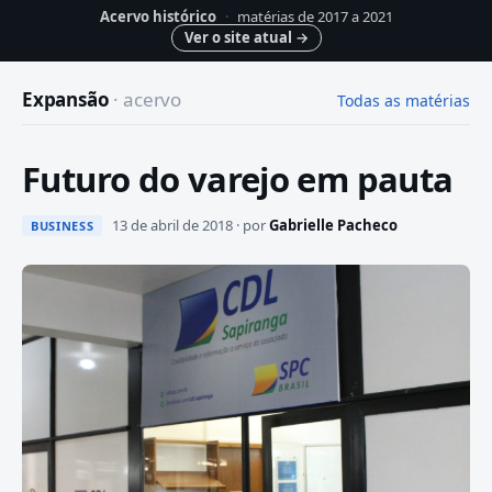
Acervo histórico
·
matérias de 2017 a 2021
Ver o site atual
→
Expansão
· acervo
Todas as matérias
Futuro do varejo em pauta
13 de abril de 2018 · por
Gabrielle Pacheco
BUSINESS