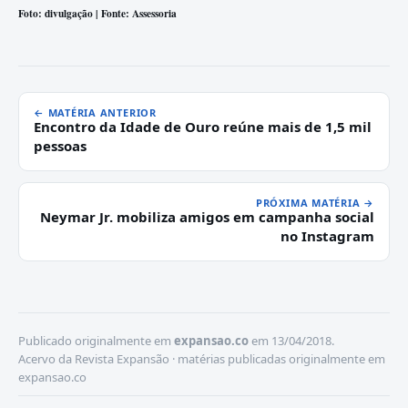
Foto: divulgação | Fonte: Assessoria
← MATÉRIA ANTERIOR
Encontro da Idade de Ouro reúne mais de 1,5 mil
pessoas
PRÓXIMA MATÉRIA →
Neymar Jr. mobiliza amigos em campanha social
no Instagram
Publicado originalmente em
expansao.co
em 13/04/2018.
Acervo da Revista Expansão · matérias publicadas originalmente em
expansao.co