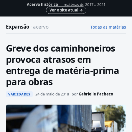
Acervo histórico
·
matérias de 2017 a 2021
Ver o site atual
→
Expansão
· acervo
Todas as matérias
Greve dos caminhoneiros
provoca atrasos em
entrega de matéria-prima
para obras
24 de maio de 2018 · por
Gabrielle Pacheco
VARIEDADES