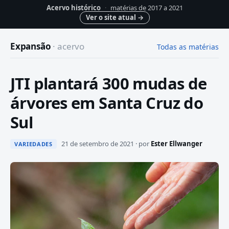
Acervo histórico
·
matérias de 2017 a 2021
Ver o site atual
→
Expansão
· acervo
Todas as matérias
JTI plantará 300 mudas de
árvores em Santa Cruz do
Sul
21 de setembro de 2021 · por
Ester Ellwanger
VARIEDADES