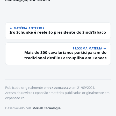
← MATÉRIA ANTERIOR
Iro Schünke é reeleito presidente do SindiTabaco
PRÓXIMA MATÉRIA →
Mais de 300 cavalarianos participaram do
tradicional desfile Farroupilha em Canoas
Publicado originalmente em
expansao.co
em 21/09/2021.
Acervo da Revista Expansão · matérias publicadas originalmente em
expansao.co
Desenvolvido pela
Moriah Tecnologia