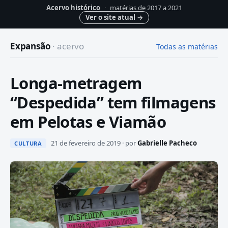
Acervo histórico
·
matérias de 2017 a 2021
Ver o site atual
→
Expansão
· acervo
Todas as matérias
Longa-metragem
“Despedida” tem filmagens
em Pelotas e Viamão
21 de fevereiro de 2019 · por
Gabrielle Pacheco
CULTURA