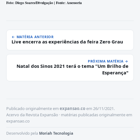
Foto: Diego Soares/Divulgação | Fonte: Assessoria
← MATÉRIA ANTERIOR
Live encerra as experiências da feira Zero Grau
PRÓXIMA MATÉRIA →
Natal dos Sinos 2021 terá o tema “Um Brilho de
Esperança"
Publicado originalmente em
expansao.co
em 26/11/2021.
Acervo da Revista Expansão · matérias publicadas originalmente em
expansao.co
Desenvolvido pela
Moriah Tecnologia