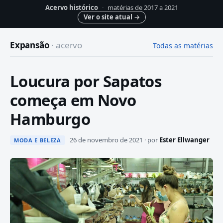
Acervo histórico
·
matérias de 2017 a 2021
Ver o site atual
→
Expansão
· acervo
Todas as matérias
Loucura por Sapatos
começa em Novo
Hamburgo
26 de novembro de 2021 · por
Ester Ellwanger
MODA E BELEZA