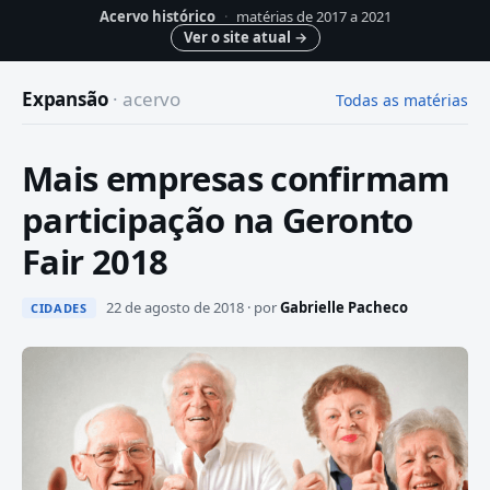
Acervo histórico
·
matérias de 2017 a 2021
Ver o site atual
→
Expansão
· acervo
Todas as matérias
Mais empresas confirmam
participação na Geronto
Fair 2018
22 de agosto de 2018 · por
Gabrielle Pacheco
CIDADES