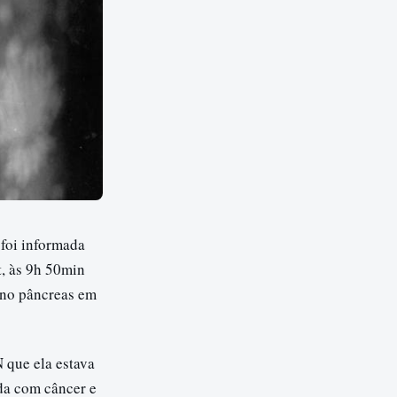
 foi informada
t, às 9h 50min
 no pâncreas em
 que ela estava
da com câncer e