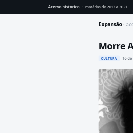
Acervo histórico
·
matérias de 2017 a 2021
Expansão
· ac
Morre A
16 de 
CULTURA