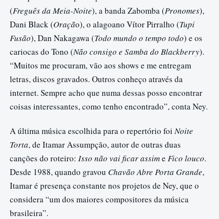
(
Freguês da Meia-Noite
), a banda Zabomba (
Pronomes
),
Dani Black (
Oraçã
o), o alagoano Vítor Pirralho (
Tupi
Fusão
), Dan Nakagawa (
Todo mundo o tempo todo
) e os
cariocas do Tono (
Não consigo e Samba do Blackberry
).
“Muitos me procuram, vão aos shows e me entregam
letras, discos gravados. Outros conheço através da
internet. Sempre acho que numa dessas posso encontrar
coisas interessantes, como tenho encontrado”, conta Ney.
A última música escolhida para o repertório foi
Noite
Torta
, de Itamar Assumpção, autor de outras duas
canções do roteiro:
Isso não vai ficar assim
e
Fico louco
.
Desde 1988, quando gravou
Chavão Abre Porta Grande
,
Itamar é presença constante nos projetos de Ney, que o
considera “um dos maiores compositores da música
brasileira”.