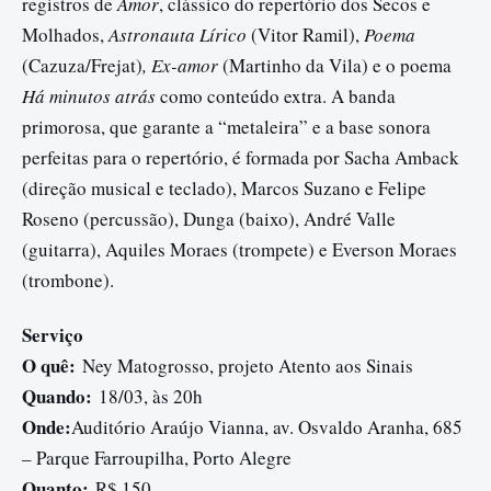
registros de
Amor
, clássico do repertório dos Secos e
Molhados,
Astronauta Lírico
(Vitor Ramil),
Poema
(Cazuza/Frejat)
, Ex-amor
(Martinho da Vila) e o poema
Há minutos atrás
como conteúdo extra. A banda
primorosa, que garante a “metaleira” e a base sonora
perfeitas para o repertório, é formada por Sacha Amback
(direção musical e teclado), Marcos Suzano e Felipe
Roseno (percussão), Dunga (baixo), André Valle
(guitarra), Aquiles Moraes (trompete) e Everson Moraes
(trombone).
Serviço
O quê:
Ney Matogrosso, projeto Atento aos Sinais
Quando:
18/03, às 20h
Onde:
Auditório Araújo Vianna, av. Osvaldo Aranha, 685
– Parque Farroupilha, Porto Alegre
Quanto:
R$ 150