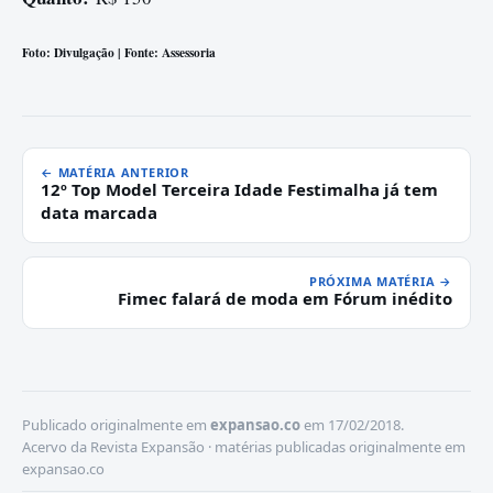
Foto: Divulgação | Fonte: Assessoria
← MATÉRIA ANTERIOR
12º Top Model Terceira Idade Festimalha já tem
data marcada
PRÓXIMA MATÉRIA →
Fimec falará de moda em Fórum inédito
Publicado originalmente em
expansao.co
em 17/02/2018.
Acervo da Revista Expansão · matérias publicadas originalmente em
expansao.co