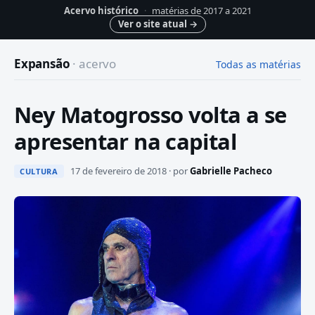
Acervo histórico
·
matérias de 2017 a 2021
Ver o site atual
→
Expansão
· acervo
Todas as matérias
Ney Matogrosso volta a se
apresentar na capital
17 de fevereiro de 2018 · por
Gabrielle Pacheco
CULTURA