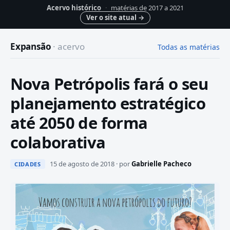
Acervo histórico
·
matérias de 2017 a 2021
Ver o site atual
→
Expansão
· acervo
Todas as matérias
Nova Petrópolis fará o seu
planejamento estratégico
até 2050 de forma
colaborativa
15 de agosto de 2018 · por
Gabrielle Pacheco
CIDADES