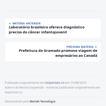
← MATÉRIA ANTERIOR
Laboratório brasileiro oferece diagnóstico
preciso do câncer infantojuvenil
PRÓXIMA MATÉRIA →
Prefeitura de Gramado promove viagem de
empresários ao Canadá
Publicado originalmente em
expansao.co
em 15/08/2018.
Acervo da Revista Expansão · matérias publicadas originalmente em
expansao.co
Desenvolvido pela
Moriah Tecnologia