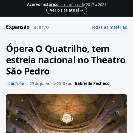
Acervo histórico
·
matérias de 2017 a 2021
Ver o site atual
→
Expansão
· acervo
Todas as matérias
Ópera O Quatrilho, tem
estreia nacional no Theatro
São Pedro
29 de junho de 2018 · por
Gabrielle Pacheco
CULTURA