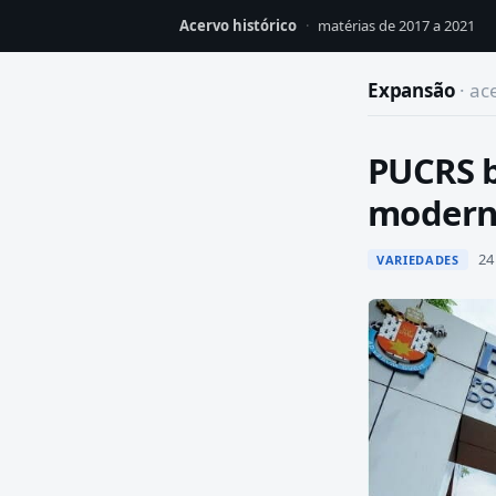
Acervo histórico
·
matérias de 2017 a 2021
Expansão
· ac
PUCRS b
moderni
24 
VARIEDADES