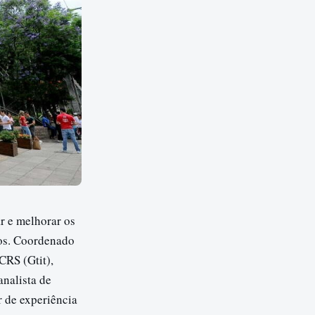
r e melhorar os
vos. Coordenado
CRS (Gtit),
analista de
r de experiência