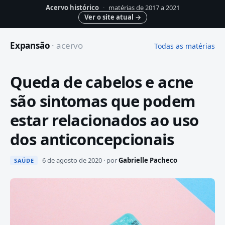
Acervo histórico
·
matérias de 2017 a 2021
Ver o site atual
→
Expansão
· acervo
Todas as matérias
Queda de cabelos e acne
são sintomas que podem
estar relacionados ao uso
dos anticoncepcionais
6 de agosto de 2020 · por
Gabrielle Pacheco
SAÚDE