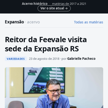
Acervo histórico
·
matérias de 2017 a 2021
Ver o site atual
→
Expansão
· acervo
Todas as matérias
Reitor da Feevale visita
sede da Expansão RS
23 de agosto de 2018 · por
Gabrielle Pacheco
VARIEDADES