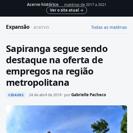
Acervo histórico
·
matérias de 2017 a 2021
Ver o site atual
→
Expansão
· acervo
Todas as matérias
Sapiranga segue sendo
destaque na oferta de
empregos na região
metropolitana
24 de abril de 2019 · por
Gabrielle Pacheco
CIDADES