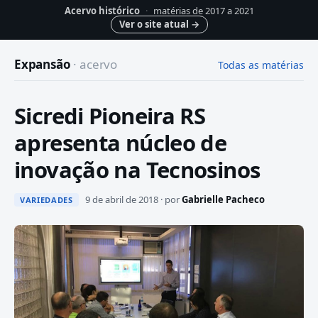
Acervo histórico
·
matérias de 2017 a 2021
Ver o site atual
→
Expansão
· acervo
Todas as matérias
Sicredi Pioneira RS
apresenta núcleo de
inovação na Tecnosinos
9 de abril de 2018 · por
Gabrielle Pacheco
VARIEDADES