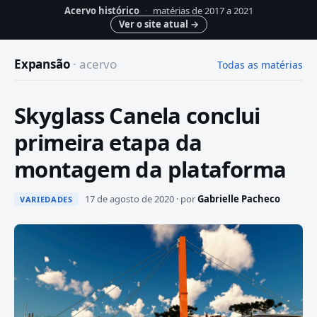
Acervo histórico
·
matérias de 2017 a 2021
Ver o site atual
→
Expansão
· acervo
Todas as matérias
Skyglass Canela conclui
primeira etapa da
montagem da plataforma
17 de agosto de 2020 · por
Gabrielle Pacheco
VARIEDADES