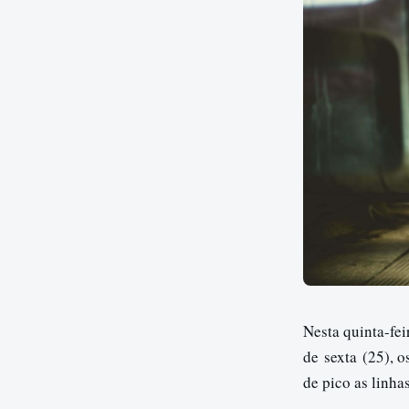
Nesta quinta-fe
de
sexta
(25), o
de pico as linha