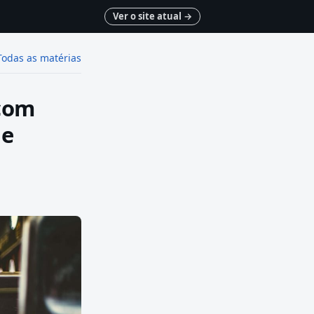
Ver o site atual
→
Todas as matérias
 com
de