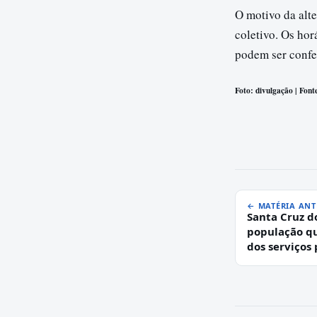
O motivo da alt
coletivo. Os hor
podem ser confe
Foto: divulgação | Fonte
← MATÉRIA ANT
Santa Cruz do
população q
dos serviços 