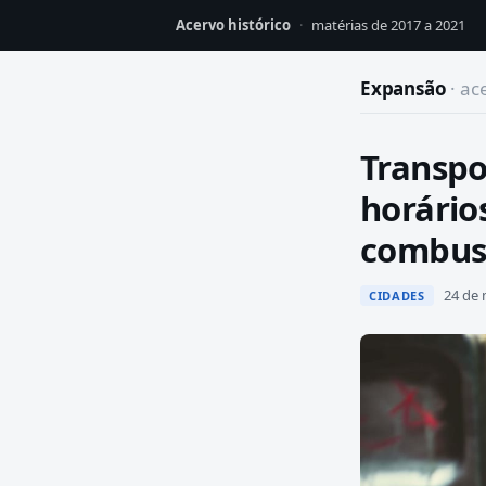
Acervo histórico
·
matérias de 2017 a 2021
Expansão
· ac
Transpo
horário
combust
24 de 
CIDADES